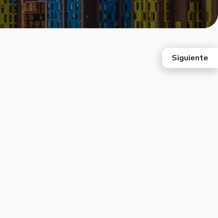
Siguiente
east