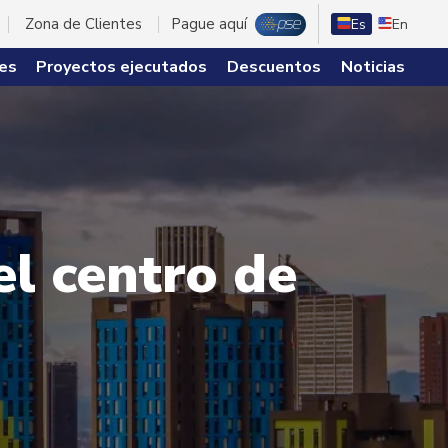
Zona de Clientes
Pague aquí
Es
En
es
Proyectos ejecutados
Descuentos
Noticias
el centro de