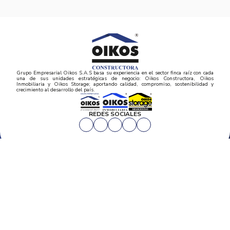
Grupo Empresarial Oikos S.A.S basa su experiencia en el sector finca raíz con cada
una de sus unidades estratégicas de negocio: Oikos Constructora, Oikos
Inmobiliaria y Oikos Storage; aportando calidad, compromiso, sostenibilidad y
crecimiento al desarrollo del país.
REDES SOCIALES
CORPORATIVO
Inicio
PROYECTOS
Mapa del sitio
Postventas
Proyectos de vivienda
Contratación Directa
Noticias