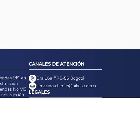
CANALES DE ATENCIÓN
iendas VIS en
Cra 16a # 78-55 Bogotá
strucción
servicioalcliente@oikos.com.co
iendas No VIS
LEGALES
construcción
Políticas de privacidad
Política de precios, tarifas y
promociones
Política general de seguridad de la
información
Cláusulas estándares contratos
Política de impuestos
eservados.